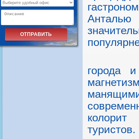
гастроном
Анталью
значите
популярне
Много
города и
магнетиз
манящими
совреме
колорит 
туристов