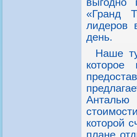
выгодно 
«Гранд Т
лидеров 
день.
Наше ту
которое 
предост
предлага
Анталью
стоимости
которой с
плане отд