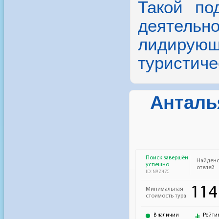
Такой по
деятельн
лидирую
туристиче
Анталья