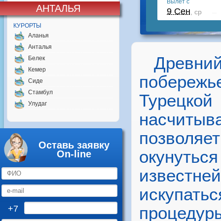
АНТАЛЬЯ
КУРОРТЫ
Аланья
Анталья
Древни
Белек
Кемер
побереж
Сиде
Стамбул
Турецко
Улудаг
насчиты
позволяе
Оставь заявку
окунутьс
On-line
известней
искупать
процед
+7