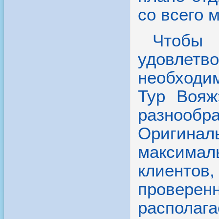
со всего 
Чтобы 
удовлет
необходи
Тур Вояж
разноо
Оригина
максима
клиентов
провер
располаг